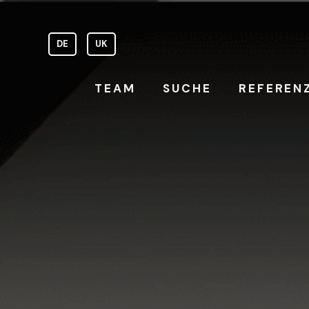
Skip
to
content
DE
UK
TEAM
SUCHE
REFEREN