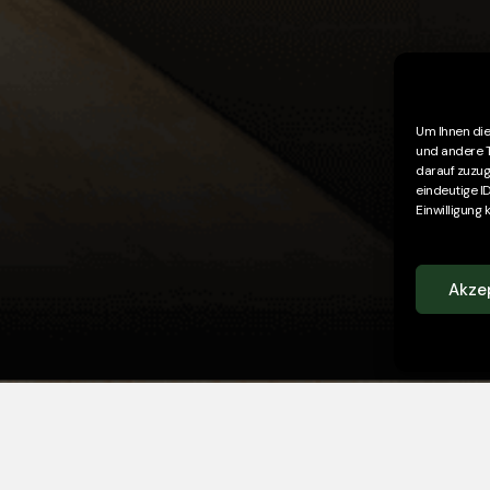
Um Ihnen die
und andere T
darauf zuzugr
eindeutige ID
Einwilligung 
Akze