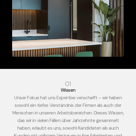
Wissen
Unser Fokus hat uns Expertise verschafft – wir haben
sowohl ein tiefes Verständnis der Firmen als auch der
Menschen in unseren Arbeitsbereichen. Dieses Wissen,
das wir in vielen Fällen über Jahrzehnte gesammelt
haben, erlaubt es uns, sowohl Kandidaten als auch
Kunden mit vollstem Vertrauen in ihre Fähigkeiten und